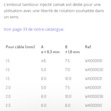
câble
métalliques
L’
embout tambour injecté zamak
est dédié pour une
Serres-câbles
utilisation avec une liberté de rotation souhaitée dans
Embout de
Manchons à
gaine VIS 6
un sens.
sertir
PANS serties
Voir page 33 de notre catalogue
.
Câbles acier en
Embout
couronne
décolleté
Butée
Pour câble (mm)
A
B
Ref.
décolleté
ø ± 0,3 mm
± 1,0 mm
épaulée
1.5
4.8
7.5
WK000010
Embouts de
gaines corps
1.5
5.0
7.0
WK000030
de tendeur
acier zingué
1.5
6.0
10.0
WK000031
Embouts pour
2.0
5.0
7.5
WK000011
arbres flexibles
2.0
6.0
10.0
WK000036
Embouts sertis
cylindriques
2.5
6.0
6.0
WK000012