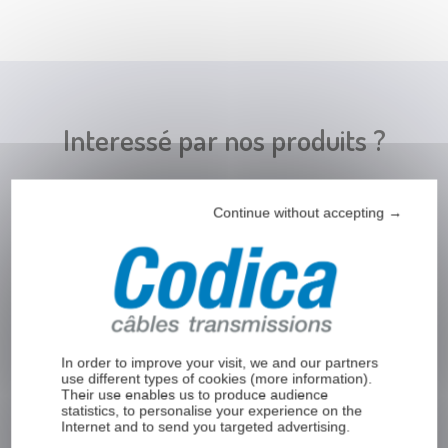
Embouts par
sertissage 4
pans
Embouts sertis
cylindriques
avec vis de
Interessé par nos produits ?
serrrage
Embouts de
câble zamak
Continue without accepting →
Embout de
Remplissez le formulaire ci-dessous pour
câble zamak
recevoir plus d’informations de la part de Codica
cylindrique
ou pour être contacté par un de nos experts.
Embout de
câble zamak
Prénom
*
cylindrique
In order to improve your visit, we and our partners
étagé
use different types of cookies (
more information
).
Their use enables us to produce audience
Embout de
statistics, to personalise your experience on the
câble zamak
Internet and to send you targeted advertising.
sphère