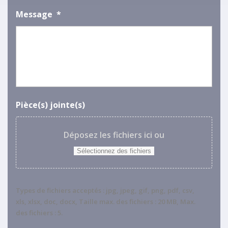
Message
*
Pièce(s) jointe(s)
Déposez les fichiers ici ou
Sélectionnez des fichiers
Types de fichiers acceptés : jpg, jpeg, gif, png, pdf, csv,
xls, xlsx, doc, docx, Taille max. des fichiers : 20 MB, Max.
des fichiers : 5.