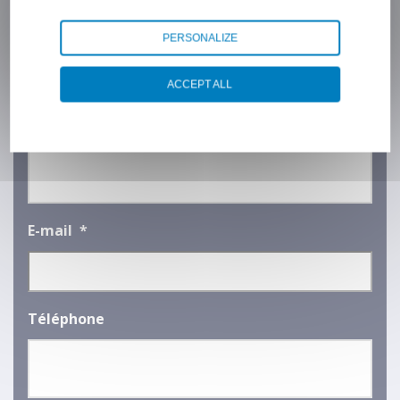
Nom
*
Embout de
PERSONALIZE
câble zamak
injecté
ACCEPT ALL
tambour
Embout de
Nom de la société
*
câble zamak
sur mesure
E-mail
*
Téléphone