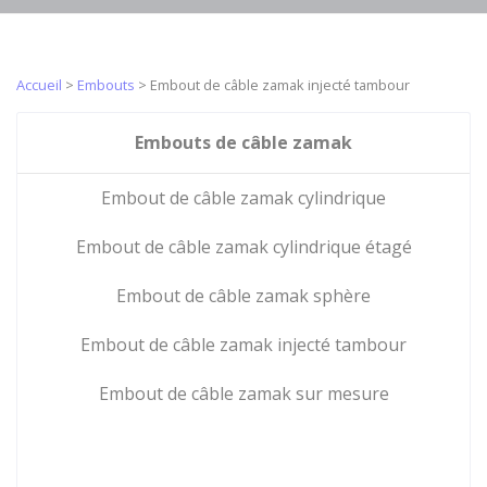
Embouts de
Câbles en acier
crémaillères
gaines
galvanisés
métalliques
gainés
Accueil
>
Embouts
>
Embout de câble zamak injecté tambour
Gaine PUSH
Embouts pour
Câbles push-
PULL gainé
câble acier de
pull
avec fourreau
Embouts de câble zamak
traction
Corde à piano
intérieur
Embouts de
fonction Push
Réas/poulies
Embout de câble zamak cylindrique
câble zamak
pull
de type BP
Câble inox
Embout de câble zamak cylindrique étagé
avec alésage
armé Push pull
Réa/poulie de
Microcâbles
Embout de câble zamak sphère
type MP
pour
coussinet
industriel
Embout de câble zamak injecté tambour
Embouts
autolubrifié
Micro torons
Embout
Réas / poulies
Embout de câble zamak sur mesure
en acier
cylindrique
de type UP
inoxydable
Embout
roulements à
Microcâbles en
cylindrique
billes
acier
étagé