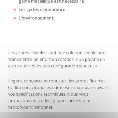
gaine métallique est nécessaire)
câble
métalliques
Les cycles d’endurance
Serres-câbles
Embout de
Manchons à
gaine VIS 6
L’environnement
sertir
PANS serties
Câbles acier en
Embout
couronne
décolleté
Butée
décolleté
Les arbres flexibles sont une solution simple pour
épaulée
transmettre un effort en rotation d’un point à un
Embouts de
autre autre dans une configuration sinueuse.
gaines corps
de tendeur
Légers, compacts et robustes, les arbres flexibles
acier zingué
Codica sont proposés sur mesure, sur plan suivant
Embouts pour
vos spécifications techniques. Nous vous
arbres flexibles
proposons un co-design pour arriver à un
Embouts sertis
prototype fonctionnel.
cylindriques