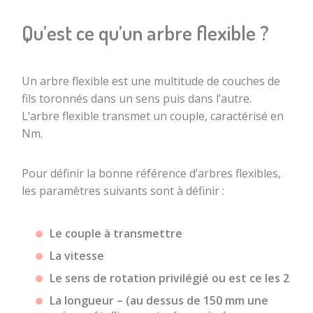
Réas / poulies
inoxydable
Embout
de type SP
Qu’est ce qu’un arbre flexible ?
Microcâbles en
tambour
roulement à
acier
billes protégé
Embout
inoxydables
sphérique
Réas / poulies
gainés
Un arbre flexible est une multitude de couches de
de type LP
Embout oeillet
fils toronnés dans un sens puis dans l’autre.
Tube plastique
Embout tige
L’arbre flexible transmet un couple, caractérisé en
POM / PE câble
filetée
Nm.
acier
Embout boucle
pour câble
Pour définir la bonne référence d’arbres flexibles,
Embouts pour
les paramètres suivants sont à définir :
Accessoires
câble acier de
Malette Proto
traction
Box pour câble
Le couple à transmettre
Embout boucle
Pince de
manchonnée
La vitesse
sertissage
cossée
Le sens de rotation privilégié ou est ce les 2
coupe câble
Embouts de
La longueur – (au dessus de 150 mm une
Cisailles coupe
gaines