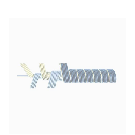
Embouts de
Câbles en acier
crémaillères
gaines
galvanisés
métalliques
gainés
Gaine PUSH
Embouts pour
Câbles push-
PULL gainé
câble acier de
pull
avec fourreau
traction
Corde à piano
intérieur
Embouts de
fonction Push
Réas/poulies
câble zamak
pull
de type BP
Câble inox
avec alésage
armé Push pull
Réa/poulie de
Microcâbles
type MP
pour
coussinet
industriel
Embouts
autolubrifié
Micro torons
Embout
Réas / poulies
en acier
cylindrique
de type UP
inoxydable
Embout
roulements à
Microcâbles en
cylindrique
billes
acier
étagé