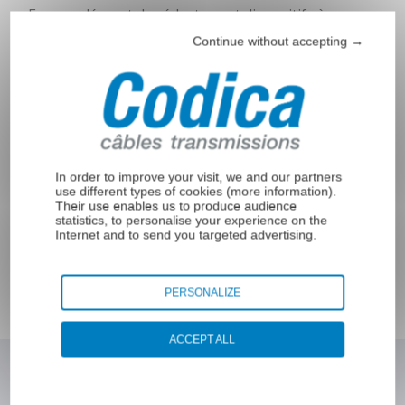
Embouts par
En complément de réducteur et dispositifs à
sertissage 4
engrenage, les arbres flexibles sont prêts à
pans
Continue without accepting →
compléter un moteur.
Embouts sertis
cylindriques
avec vis de
serrrage
Embouts de
In order to improve your visit, we and our partners
câble zamak
use different types of cookies (
more information
).
Embout de
Their use enables us to produce audience
statistics, to personalise your experience on the
câble zamak
Internet and to send you targeted advertising.
cylindrique
Embout de
câble zamak
PERSONALIZE
cylindrique
étagé
ACCEPT ALL
Embout de
câble zamak
sphère