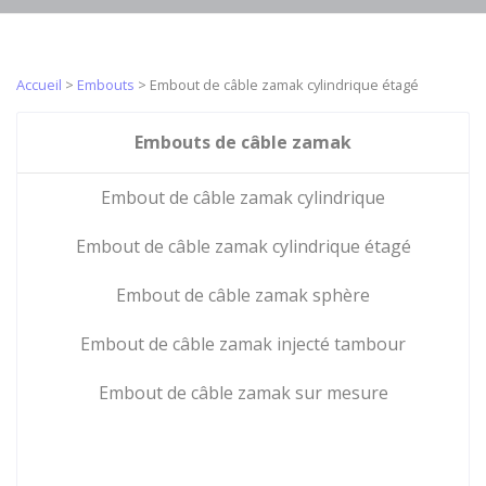
Embouts de
Câbles en acier
crémaillères
gaines
galvanisés
métalliques
gainés
Accueil
>
Embouts
>
Embout de câble zamak cylindrique étagé
Gaine PUSH
Embouts pour
Câbles push-
PULL gainé
câble acier de
pull
avec fourreau
Embouts de câble zamak
traction
Corde à piano
intérieur
Embouts de
fonction Push
Réas/poulies
Embout de câble zamak cylindrique
câble zamak
pull
de type BP
Câble inox
Embout de câble zamak cylindrique étagé
avec alésage
armé Push pull
Réa/poulie de
Microcâbles
Embout de câble zamak sphère
type MP
pour
coussinet
industriel
Embout de câble zamak injecté tambour
Embouts
autolubrifié
Micro torons
Embout
Réas / poulies
Embout de câble zamak sur mesure
en acier
cylindrique
de type UP
inoxydable
Embout
roulements à
Microcâbles en
cylindrique
billes
acier
étagé