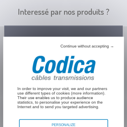
Embouts par
sertissage 4
Interessé par nos produits ?
pans
Embouts sertis
cylindriques
avec vis de
Remplissez le formulaire ci-dessous pour
serrrage
recevoir plus d’informations de la part de Codica
Continue without accepting →
Embouts de
ou pour être contacté par un de nos experts.
câble zamak
Embout de
Prénom
*
câble zamak
cylindrique
Embout de
In order to improve your visit, we and our partners
câble zamak
use different types of cookies (
more information
).
Their use enables us to produce audience
cylindrique
statistics, to personalise your experience on the
Nom
*
étagé
Internet and to send you targeted advertising.
Embout de
câble zamak
PERSONALIZE
sphère