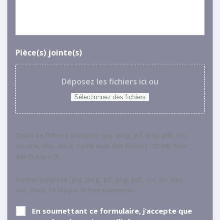
Pièce(s) jointe(s)
Déposez les fichiers ici ou
Sélectionnez des fichiers
Types de fichiers acceptés : jpg, jpeg, gif, png, pdf, csv,
xls, xlsx, doc, docx, Taille max. des fichiers : 20 MB, Max.
des fichiers : 5.
Format supporté : jpg, jpeg, gif, png, pdf, csv, xls, xlsx,
doc, docx. 10 Mo par fichier maximum.
RGPD
*
En soumettant ce formulaire, j’accepte que