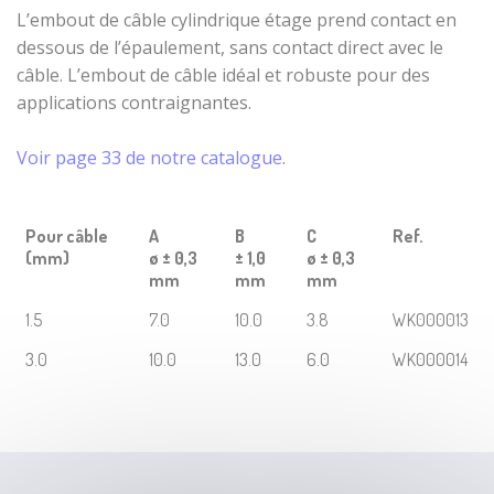
câble
métalliques
L’
embout de câble cylindrique
étage prend contact en
Serres-câbles
dessous de l’épaulement, sans contact direct avec le
Embout de
Manchons à
gaine VIS 6
câble. L’
embout de câble
idéal et robuste pour des
sertir
PANS serties
applications contraignantes.
Câbles acier en
Embout
couronne
décolleté
Voir page 33 de notre catalogue
.
Butée
décolleté
Pour câble
A
B
C
Ref.
épaulée
(mm)
ø ± 0,3
± 1,0
ø ± 0,3
Embouts de
mm
mm
mm
gaines corps
1.5
7.0
10.0
3.8
WK000013
de tendeur
acier zingué
3.0
10.0
13.0
6.0
WK000014
Embouts pour
arbres flexibles
Embouts sertis
cylindriques