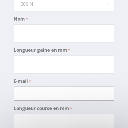
tambour
500 N
Embout de câble
zamak sur mesure
Nom
*
Longueur gaine en mm
*
E-mail
*
Longueur course en mm
*