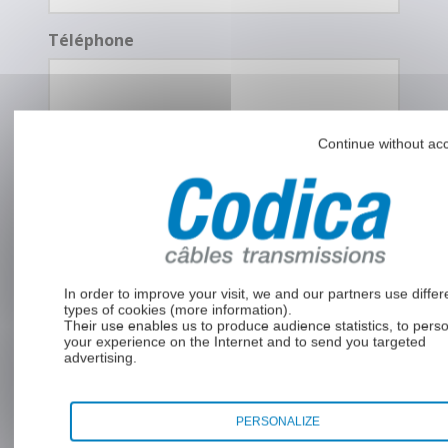
Téléphone
Continue without ac
Message
*
In order to improve your visit, we and our partners use differ
types of cookies (
more information
).
Their use enables us to produce audience statistics, to pers
your experience on the Internet and to send you targeted
advertising.
RGPD
En soumettant ce formulaire, j’accepte
*
que mes données soient utilisées pour
PERSONALIZE
une demande de devis et la relation