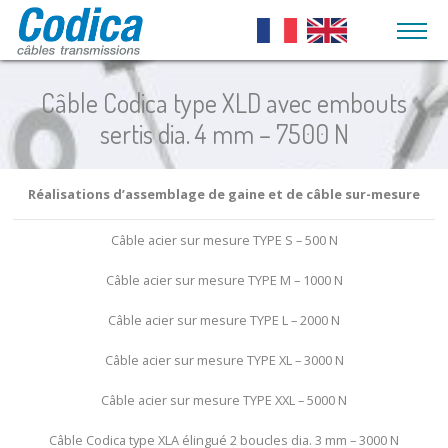
Qu'est-ce qu'un câble ?
Aéronautique
Câble Codica type XLD avec embouts
Câbles acier de
Arbres flexibles
Guidage
Embouts de câbles
Automobile
sertis dia. 4 mm – 7500 N
traction et
et pouli
Arbres flexibles
embouts sur-
haute vitesse
Gaine mét
Gaines métalliques Codica
Technique médicale
mesure
fil plat g
Arbres flexibles
Réalisations d’assemblage de gaine et de câble sur-mesure
Arbres flexibles
Véhicules agricoles
Torons en acier
transmission de
Gaine mét
inoxydable
puissance
fil plat g
Câble acier sur mesure TYPE S – 500 N
Poulies
Mobilier / agencement
fourreau 
Câbles en acier
Arbres flexibles de
Câble acier sur mesure TYPE M – 1000 N
inoxydable
réglage
Gaine méta
Eclairage, acoustique et
rond gain
Câbles en acier
suspension
Embouts pour
Câble acier sur mesure TYPE L – 2000 N
inoxydables gainés
arbres flexibles
Embouts 
Outdoor
Câble acier sur mesure TYPE XL – 3000 N
métalliqu
Câbles en acier
Arbres crémaillères
galvanisés
Gaine PUS
Mécatronique / Robotique
Câbles crémaillères
Câble acier sur mesure TYPE XXL – 5000 N
gainé ave
Câbles en acier
intérieur
galvanisés gainés
Câble Codica type XLA élingué 2 boucles dia. 3 mm – 3000 N