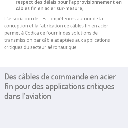
Embouts par
respect des délais pour l’approvisionnement en
sertissage 4
câbles fin en acier sur-mesure
,
pans
L’association de ces compétences autour de la
Embouts sertis
conception et la fabrication de
câbles fin en acier
cylindriques
permet à Codica de fournir des
solutions de
avec vis de
transmission par câble
adaptées aux applications
serrrage
critiques du
secteur aéronautique
.
Embouts de
câble zamak
Embout de
câble zamak
Des câbles de commande en acier
cylindrique
fin pour des applications critiques
Embout de
câble zamak
dans l’aviation
cylindrique
étagé
Embout de
câble zamak
sphère