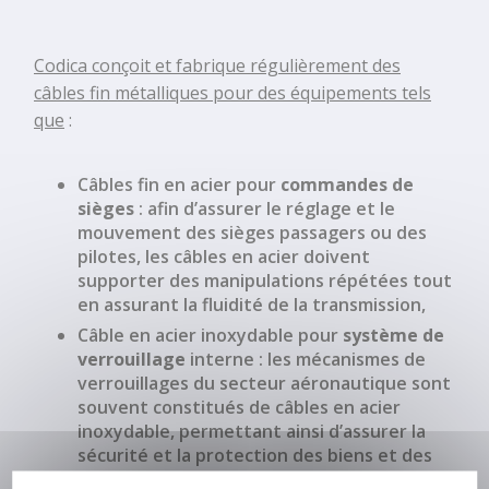
Embout de
câble zamak
Codica conçoit et fabrique régulièrement des
injecté
câbles fin métalliques
pour des équipements tels
tambour
que
:
Embout de
câble zamak
Câbles fin en acier
pour
commandes de
sur mesure
sièges
: afin d’assurer le réglage et le
mouvement des sièges passagers ou des
pilotes, les câbles en acier doivent
supporter des manipulations répétées tout
en assurant la
fluidité de la transmission
,
Câble en acier inoxydable
pour
système de
verrouillage
interne : les
mécanismes de
verrouillages
du
secteur aéronautique
sont
souvent constitués de câbles en acier
inoxydable, permettant ainsi d’assurer la
sécurité et la protection des biens et des
personnes.