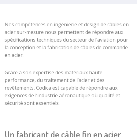
Embouts de
Câbles en acier
crémaillères
gaines
galvanisés
métalliques
gainés
Nos compétences en
ingénierie
et
design
de
câbles en
Gaine PUSH
Embouts pour
Câbles push-
acier sur-mesure
nous permettent de répondre aux
PULL gainé
câble acier de
pull
avec fourreau
spécifications techniques du
secteur de l’aviation
pour
traction
Corde à piano
intérieur
la conception et la
fabrication de câbles de commande
Embouts de
fonction Push
en acier
.
Réas/poulies
câble zamak
pull
de type BP
Câble inox
avec alésage
Grâce à son expertise des
matériaux haute
armé Push pull
Réa/poulie de
performance
, du traitement de l’acier et des
Microcâbles
type MP
revêtements, Codica est capable de répondre aux
pour
coussinet
exigences de l’
industrie aéronautique
où qualité et
industriel
Embouts
autolubrifié
sécurité sont essentiels.
Micro torons
Embout
Réas / poulies
en acier
cylindrique
de type UP
inoxydable
Embout
roulements à
Microcâbles en
cylindrique
billes
Un fabricant de câble fin en acier
acier
étagé