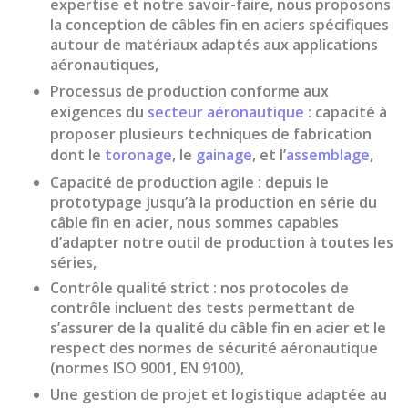
expertise et notre savoir-faire, nous proposons
câble
métalliques
la
conception de câbles fin en aciers spécifiques
Serres-câbles
Embout de
autour de matériaux adaptés aux applications
Manchons à
gaine VIS 6
aéronautiques,
sertir
PANS serties
Processus de production conforme aux
Câbles acier en
Embout
exigences du
secteur aéronautique
: capacité à
couronne
décolleté
proposer plusieurs techniques de fabrication
dont le
toronage
, le
gainage
, et l’
assemblage
,
Butée
décolleté
Capacité de production agile : depuis le
épaulée
prototypage jusqu’à la production en série du
câble fin en acier
, nous sommes capables
Embouts de
d’adapter notre outil de production à toutes les
gaines corps
séries,
de tendeur
acier zingué
Contrôle qualité strict : nos protocoles de
contrôle incluent des tests permettant de
Embouts pour
s’assurer de la qualité du
câble fin en acier
et le
arbres flexibles
respect des
normes de sécurité aéronautique
Embouts sertis
(normes ISO 9001, EN 9100),
cylindriques
Une gestion de projet et logistique adaptée au