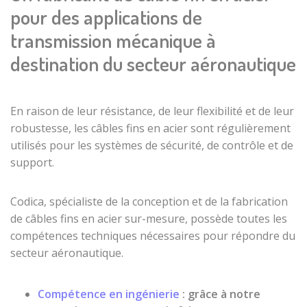
Réas / poulies
inoxydable
pour des applications de
Embout
de type SP
Microcâbles en
tambour
transmission mécanique à
roulement à
acier
billes protégé
Embout
destination du secteur aéronautique
inoxydables
sphérique
Réas / poulies
gainés
de type LP
Embout oeillet
Tube plastique
Embout tige
En raison de leur résistance, de leur flexibilité et de leur
POM / PE câble
filetée
robustesse, les
câbles fins en acier
sont régulièrement
acier
utilisés pour les systèmes de sécurité, de contrôle et de
Embout boucle
pour câble
support.
Embouts pour
Accessoires
câble acier de
Codica, spécialiste de la conception et de la
fabrication
Malette Proto
traction
de câbles fins en acier sur-mesure
, possède toutes les
Box pour câble
Embout boucle
compétences techniques nécessaires pour répondre du
Pince de
manchonnée
secteur aéronautique.
sertissage
cossée
coupe câble
Embouts de
Compétence en
ingénierie
: grâce à notre
Cisailles coupe
gaines