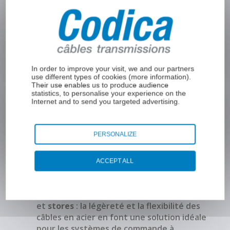
Les
câbles en acier fins
(
câble Pull
,
câble Push-Pull
,
câble bowden
…) sont
présents dans les
systèmes de
verrouillage de porte
de
soute à
bagages
et
trappe de maintenance
,
In order to improve your visit, we and our partners
use different types of cookies (
more information
).
Les
câbles fins métalliques
assurent le
Their use enables us to produce audience
fonctionnement du
verrouillage des
statistics, to personalise your experience on the
portes de cockpit
, de façon sécurisée
Internet and to send you targeted advertising.
et fiable,
Les
câbles en acier ultra-fins
assurent
PERSONALIZE
le fonctionnement des
mécanismes
de commande de porte d’accès
, dans
un environnement où la répétabilité
ACCEPT ALL
est vitale,
Câble en acier
pour
commande de rideaux
et
stores
: la légèreté et la flexibilité des
câbles en acier en font une solution idéale
pour les
systèmes de commande
à