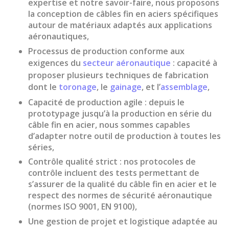
expertise et notre savoir-faire, nous proposons
Crimped HEX
la
conception de câbles fin en aciers spécifiques
SCREW sheath
autour de matériaux adaptés aux applications
end
aéronautiques,
Neckline tip
Processus de production conforme aux
exigences du
secteur aéronautique
: capacité à
End caps for
proposer plusieurs techniques de fabrication
metal sheaths
dont le
toronage
, le
gainage
, et l’
assemblage
,
Sheath end
Capacité de production agile : depuis le
caps zinc-
prototypage jusqu’à la production en série du
plated steel
câble fin en acier
, nous sommes capables
turnbuckle
d’adapter notre outil de production à toutes les
body
séries,
End caps for
Contrôle qualité strict : nos protocoles de
flexible shafts
contrôle incluent des tests permettant de
Cylindrical
s’assurer de la qualité du
câble fin en acier
et le
Crimp Ends
respect des
normes de sécurité aéronautique
(normes ISO 9001, EN 9100),
End caps by 4-
sided crimping
Une gestion de projet et logistique adaptée au