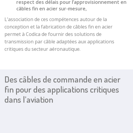
respect des délais pour l’approvisionnement en
Cylindrical
câbles fin en acier sur-mesure
,
crimped end
fittings with
L’association de ces compétences autour de la
tightening
conception et la fabrication de
câbles fin en acier
screw
permet à Codica de fournir des
solutions de
Zamak cable
transmission par câble
adaptées aux applications
end pieces
critiques du
secteur aéronautique
.
Cylindrical
zamak cable
end
Des câbles de commande en acier
Shank end
stop cable
fin pour des applications critiques
Zamak sphere
dans l’aviation
cable end
Crossbar stop
sleeve
terminal
Tailor-made