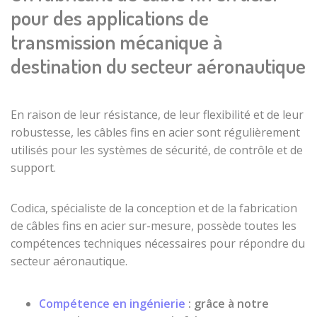
Sheathed
sheaves/blocks
pour des applications de
stainless steel
Crossbar stop
Pulleys type LP
microcables
transmission mécanique à
sleeve
Plastic tube
terminals
destination du secteur aéronautique
POM / PE steel
Ball end
cable
Eyelet end
En raison de leur résistance, de leur flexibilité et de leur
Threaded rod
robustesse, les
câbles fins en acier
sont régulièrement
end
Accessories
utilisés pour les systèmes de sécurité, de contrôle et de
Proto Box case
Loop end for
support.
for cable
cable
Cable cutter
End caps for
crimping pliers
steel traction
Codica, spécialiste de la conception et de la
fabrication
cable
de câbles fins en acier sur-mesure
, possède toutes les
Cable cutters
compétences techniques nécessaires pour répondre du
End cap
Cable ties
sleeved
secteur aéronautique.
Crimp sleeves
thimble loop
Steel wire rope
End caps for
Compétence en
ingénierie
: grâce à notre
coils
metal sheaths