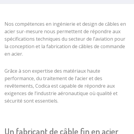
metal sheaths
steel cables
Rack cables
PUSH PULL
Sheathed
outer cable
galvanized
Nos compétences en
ingénierie
et
design
de
câbles en
with inner
steel cables
Push-pull
acier sur-mesure
nous permettent de répondre aux
sheath
cables
End caps for
spécifications techniques du
secteur de l’aviation
pour
BP Type
steel traction
Push-pull
la conception et la
fabrication de câbles de commande
Sheaves/Pulleys
cable
piano wire
en acier
.
with Bore
Zamak cable
Push-pull
MP type
end pieces
armored
Grâce à son expertise des
matériaux haute
sheave/pulley
stainless steel
self-lubricated
performance
, du traitement de l’acier et des
cable
bearing
revêtements, Codica est capable de répondre aux
Industrial
exigences de l’
industrie aéronautique
où qualité et
Ball bearing UP
microcables
type
sécurité sont essentiels.
Tips
Stainless steel
sheaves/blocks
micro strands
Cylindrical tip
Protected ball
cable
Stainless steel
bearing SP
microcables
Stepped
Un fabricant de câble fin en acier
type
cylindrical tip