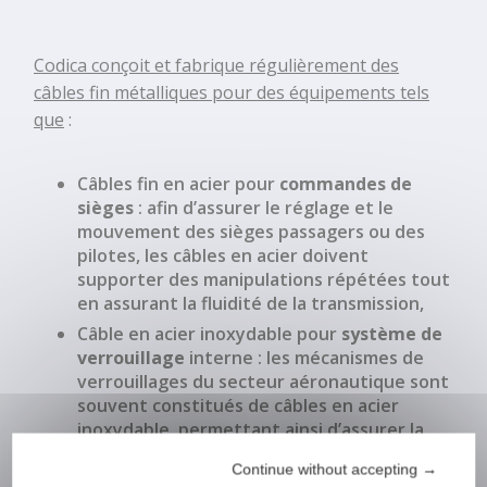
zamak cable
end
Codica conçoit et fabrique régulièrement des
câbles fin métalliques
pour des équipements tels
que
:
Câbles fin en acier
pour
commandes de
sièges
: afin d’assurer le réglage et le
mouvement des sièges passagers ou des
pilotes, les câbles en acier doivent
supporter des manipulations répétées tout
en assurant la
fluidité de la transmission
,
Câble en acier inoxydable
pour
système de
verrouillage
interne : les
mécanismes de
verrouillages
du
secteur aéronautique
sont
souvent constitués de câbles en acier
inoxydable, permettant ainsi d’assurer la
sécurité et la protection des biens et des
Continue without accepting →
personnes.